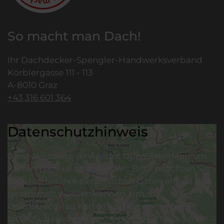
So macht man Dach!
Ihr Dachdecker-Spengler-Handwerksverband
Körblergasse 111 - 113
A-8010 Graz
+43 316 601 364
Datenschutzhinweis
Diese Webseite verwendet OpenStreetMap um
Kartenmaterial einzubinden. Bitte beachten Sie
dass hierbei Ihre persönlichen Daten erfasst und
gesammelt werden können. Um die
OpenStreetMap Karte zu sehen, stimmen Sie
bitte zu, dass diese vom OpenStreetMap-Server