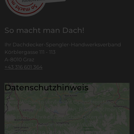
So macht man Dach!
Ihr Dachdecker-Spengler-Handwerksverband
Körblergasse 111 - 113
A-8010 Graz
+43 316 601 364
Datenschutzhinweis
Diese Webseite verwendet OpenStreetMap um
Kartenmaterial einzubinden. Bitte beachten Sie
dass hierbei Ihre persönlichen Daten erfasst und
gesammelt werden können. Um die
OpenStreetMap Karte zu sehen, stimmen Sie