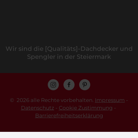
Wir sind die [Qualitäts]-Dachdecker und
Spengler in der Steiermark
©
2026 alle Rechte vorbehalten.
Impressum
-
Datenschutz
-
Cookie Zustimmung
-
Barrierefreiheitserklärung