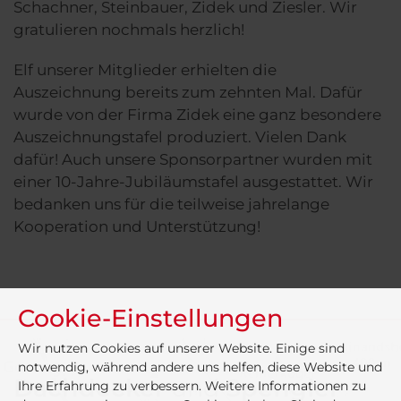
Schachner, Steinbauer, Zidek und Ziesler. Wir
gratulieren nochmals herzlich!
Elf unserer Mitglieder erhielten die
Auszeichnung bereits zum zehnten Mal. Dafür
wurde von der Firma Zidek eine ganz besondere
Auszeichnungstafel produziert. Vielen Dank
dafür! Auch unsere Sponsorpartner wurden mit
einer 10-Jahre-Jubiläumstafel ausgestattet. Wir
bedanken uns für die teilweise jahrelange
Kooperation und Unterstützung!
Cookie-Einstellungen
Wir nutzen Cookies auf unserer Website. Einige sind
notwendig, während andere uns helfen, diese Website und
Dachdecker
und
Spengler
Ihre Erfahrung zu verbessern. Weitere Informationen zu