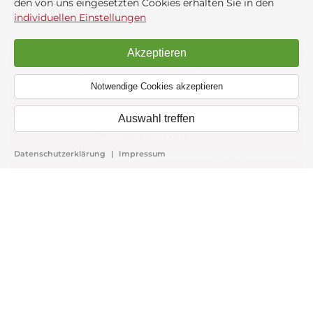
den von uns eingesetzten Cookies erhalten Sie in den
in Ihrer Nähe
individuellen Einstellungen
Deutschlandsberg
Akzeptieren
Notwendige Cookies akzeptieren
Graz (Stadt)
Auswahl treffen
Graz-Umgebung
Datenschutzerklärung
|
Impressum
Hartberg-Fürstenfeld
Leibnitz
Leoben
Murtal