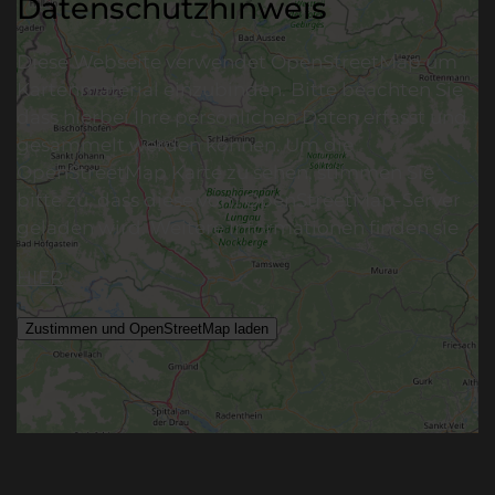
Datenschutzhinweis
Diese Webseite verwendet OpenStreetMap um
Kartenmaterial einzubinden. Bitte beachten Sie
dass hierbei Ihre persönlichen Daten erfasst und
gesammelt werden können. Um die
OpenStreetMap Karte zu sehen, stimmen Sie
bitte zu, dass diese vom OpenStreetMap-Server
geladen wird. Weitere Informationen finden sie
HIER