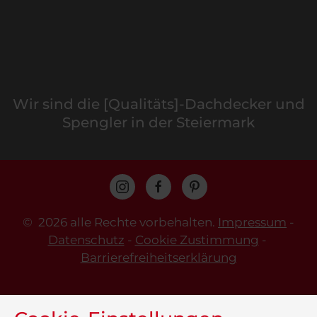
Wir sind die [Qualitäts]-Dachdecker und
Spengler in der Steiermark
©
2026 alle Rechte vorbehalten.
Impressum
-
Datenschutz
-
Cookie Zustimmung
-
Barrierefreiheitserklärung