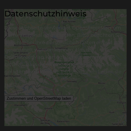
Datenschutzhinweis
Diese Webseite verwendet OpenStreetMap um
Kartenmaterial einzubinden. Bitte beachten Sie
dass hierbei Ihre persönlichen Daten erfasst und
gesammelt werden können. Um die
OpenStreetMap Karte zu sehen, stimmen Sie
bitte zu, dass diese vom OpenStreetMap-Server
geladen wird. Weitere Informationen finden sie
HIER