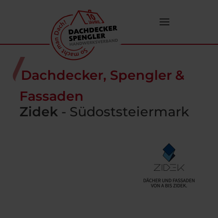
Zum Hauptinhalt springen
Dachdecker, Spengler &
Fassaden
Zidek
-
Südoststeiermark