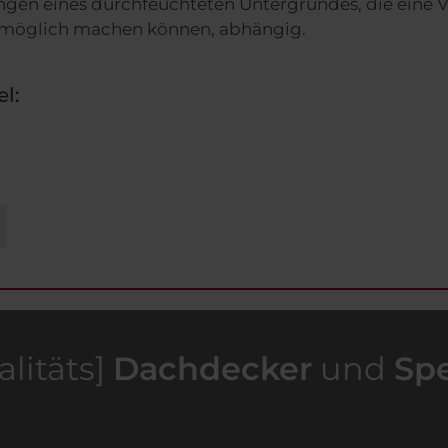
gen eines durchfeuchteten Untergrundes, die eine 
nmöglich machen können, abhängig.
el:
alitäts]
Dachdecker
und
Sp