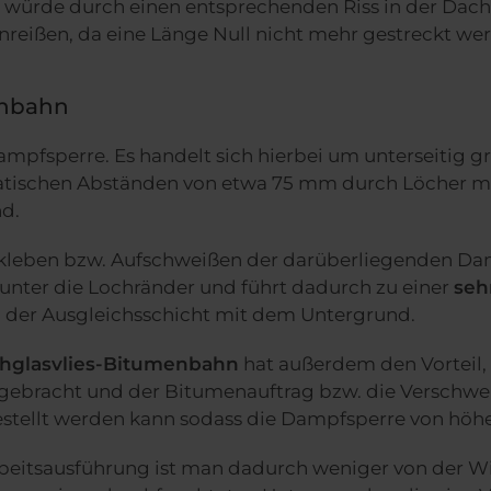
 würde durch einen entsprechenden Riss in der Dachp
reißen, da eine Länge Null nicht mehr gestreckt we
enbahn
ampfsperre. Es handelt sich hierbei um unterseitig g
atischen Abständen von etwa 75 mm durch Löcher mit
nd.
fkleben bzw. Aufschweißen der darüberliegenden Da
 unter die Lochränder und führt dadurch zu einer
seh
g
der Ausgleichsschicht mit dem Untergrund.
hglasvlies-Bitumenbahn
hat außerdem den Vorteil,
gebracht und der Bitumenauftrag bzw. die Verschw
estellt werden kann sodass die Dampfsperre von höher
beitsausführung ist man dadurch weniger von der W