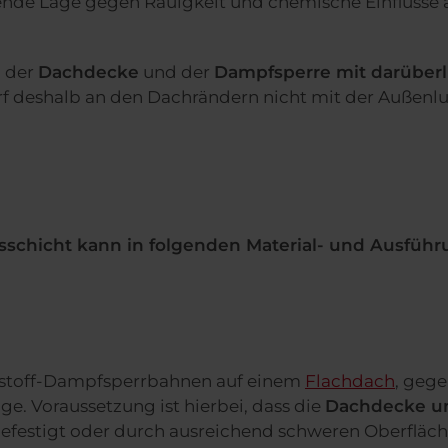
nde Lage gegen Rauigkeit und chemische Einflüsse 
n
der
Dachdecke
und der
Dampfsperre mit darüber
f deshalb an den Dachrändern nicht mit der Außenlu
sschicht kann in folgenden Material- und Ausführ
ststoff-Dampfsperrbahnen auf einem
Flachdach
, gege
ge. Voraussetzung ist hierbei, dass die
Dachdecke un
festigt oder durch ausreichend schweren Oberfläc