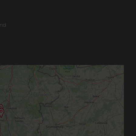
and
erbei Ihre persönlichen Daten erfasst und
e vom OpenStreetMap-Server geladen wird.