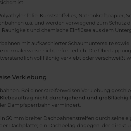
chert ist.
lyäthylenfolie, Kunststoffvlies, Natronkraftpapier,
achbahnen u.ä. und werden vorwiegend zum Schutz de
auhigkeit und chemische Einflüsse aus dem Unterg
rbahnen mit aufkaschierter Schaumunterseite sowie
e normalerweise nicht erforderlich. Die Überlappun
verständlich vollflächig verklebt oder verschweißt 
eise Verklebung
bahnen. Bei einer streifenweisen Verklebung geschl
Klebeauftrag nicht durchgehend und großflächig h
t der Dampfsperrbahn vermindert.
ein 50 mm breiter Dachbahnenstreifen durch seine e
 der Dachplatte; ein Dachbelag dagegen, der direkt 