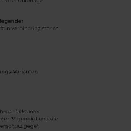
aus der Unterlage
liegender
ft in Verbindung stehen.
ungs-Varianten
benenfalls unter
ter 3° geneigt
und die
henschutz gegen