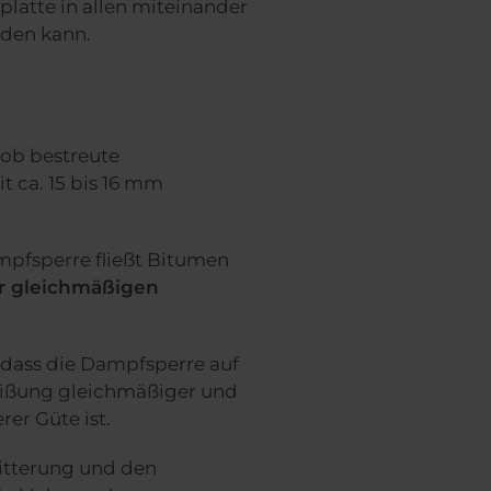
latte in allen miteinander
rden kann.
rob bestreute
 ca. 15 bis 16 mm
mpfsperre fließt Bitumen
r gleichmäßigen
 dass die Dampfsperre auf
eißung gleichmäßiger und
er Güte ist.
itterung und den