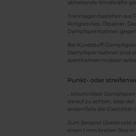
abhebende Windkräfte gesi
Trennlagen bestehen aus Po
Rohglasvlies, Ölpapier, D
Dampfsperrbahnen gegen R
Bei Kunststoff-Dampfsper
Dampfsperrbahnen sind si
sperrbahnen müssen selbst
Punkt- oder streifenw
...bituminöser Dampfsperr
darauf zu achten, dass der
andernfalls die Elastizitä
Zum Beispiel überbrückt 
einen 1 mm breiten Riss in