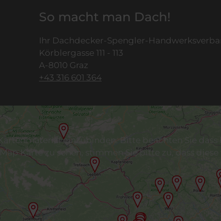
So macht man Dach!
Ihr Dachdecker-Spengler-Handwerksverb
Körblergasse 111 - 113
A-8010 Graz
+43 316 601 364
tenmaterial einzubinden. Bitte beachten Sie dass hi
p Karte zu sehen, stimmen Sie bitte zu, dass dies