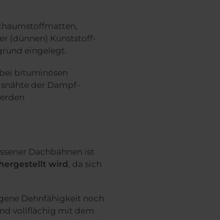
 Schaumstoffmatten,
r (dünnen) Kunststoff-
rund eingelegt.
 bei bituminösen
gsnähte der Dampf-
werden
ossener Dachbahnen ist
ergestellt wird
, da sich
igene Dehnfähigkeit noch
und vollflächig mit dem