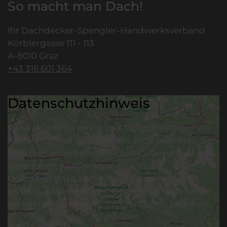
So macht man Dach!
Ihr Dachdecker-Spengler-Handwerksverband
Körblergasse 111 - 113
A-8010 Graz
+43 316 601 364
Datenschutzhinweis
Diese Webseite verwendet OpenStreetMap um
Kartenmaterial einzubinden. Bitte beachten Sie
dass hierbei Ihre persönlichen Daten erfasst und
gesammelt werden können. Um die
OpenStreetMap Karte zu sehen, stimmen Sie
bitte zu, dass diese vom OpenStreetMap-Server
geladen wird. Weitere Informationen finden sie
HIER